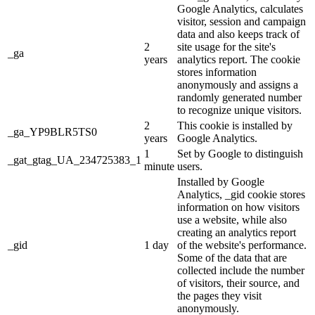
Google Analytics, calculates
visitor, session and campaign
data and also keeps track of
2
site usage for the site's
_ga
years
analytics report. The cookie
stores information
anonymously and assigns a
randomly generated number
to recognize unique visitors.
2
This cookie is installed by
_ga_YP9BLR5TS0
years
Google Analytics.
1
Set by Google to distinguish
_gat_gtag_UA_234725383_1
minute
users.
Installed by Google
Analytics, _gid cookie stores
information on how visitors
use a website, while also
creating an analytics report
_gid
1 day
of the website's performance.
Some of the data that are
collected include the number
of visitors, their source, and
the pages they visit
anonymously.